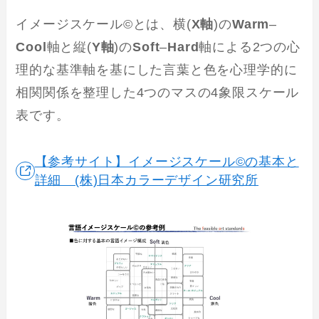
イメージスケール©とは、横(
X軸
)の
Warm
–
Cool
軸と縦(
Y軸
)の
Soft
–
Hard
軸による2つの心
理的な基準軸を基にした言葉と色を心理学的に
相関関係を整理した4つのマスの4象限スケール
表です。
【参考サイト】イメージスケール©の基本と
詳細 (株)日本カラーデザイン研究所