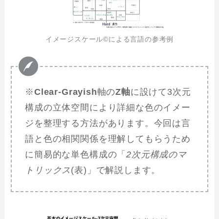
イメージスケール©による言語の参考例
※
Clear-Grayish
軸の
Z軸
に設けて3次元
構成の立体空間により詳細な色のイメー
ジを整理する方法があります。今回は言
語と色の相関関係を理解してもらうため
に簡易的な単色構成の「
2次元構成のマ
トリックス
(表)」で解説します。