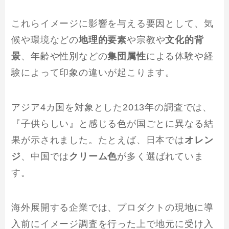
これらイメージに影響を与える要因として、気
候や環境などの
地理的要素
や宗教や
文化的背
景
、年齢や性別などの
集団属性
による体験や経
験によって印象の違いが起こります。
アジア4カ国を対象とした2013年の調査では、
『子供らしい』と感じる色が国ごとに異なる結
果が示されました。たとえば、日本では
オレン
ジ
、中国では
クリーム色
が多く選ばれていま
す。
海外展開する企業では、プロダクトの現地に導
入前にイメージ調査を行った上で地元に受け入